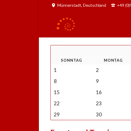
Münnerstadt, Deutschland
+49 (0
SO
NNTAG
MO
NTAG
1
2
8
9
15
16
22
23
29
30