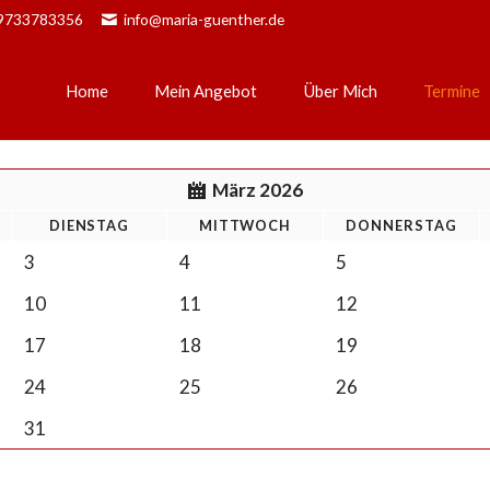
)9733783356
info@maria-guenther.de
Home
Mein Angebot
Über Mich
Termine
Bowen
März 2026
Physiotherapie
DI
ENSTAG
MI
TTWOCH
DO
NNERSTAG
Pränataltherapie
3
4
5
Integrale Beratung
10
11
12
17
18
19
24
25
26
31