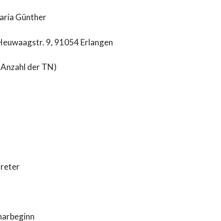
aria Günther
 Heuwaagstr. 9, 91054 Erlangen
ch Anzahl der TN)
treter
narbeginn