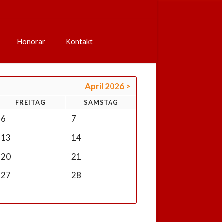
Navigation
überspringen
Honorar
Kontakt
April 2026 >
FR
EITAG
SA
MSTAG
6
7
13
14
20
21
27
28